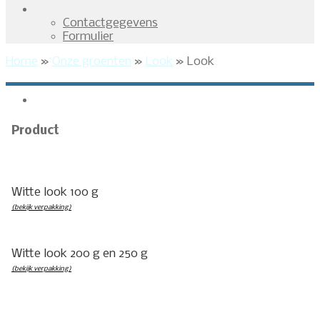
Contact
Contactgegevens
Formulier
Home
»
Onze groenten
»
Look
»
Look
Look
U bent hier
Product
Witte look 100 g
(bekijk verpakking)
Witte look 200 g en 250 g
(bekijk verpakking)