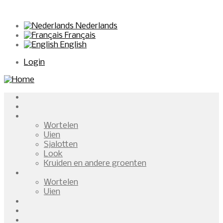
Nederlands
Français
English
Login
Home
Bedrijf
Onze groenten
Wortelen
Uien
Sjalotten
Look
Kruiden en andere groenten
Verwerkingsproces
Wortelen
Uien
Kwaliteitsgarantie
Milieu
Verkoopsvoorwaarden